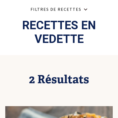
FILTRES DE RECETTES
Select content
Recipe Categories
RECETTES EN
VEDETTE
Select content
Recipe Products
Recipes Selections
Plat d’accompagnement
2 Résultats
Effacer